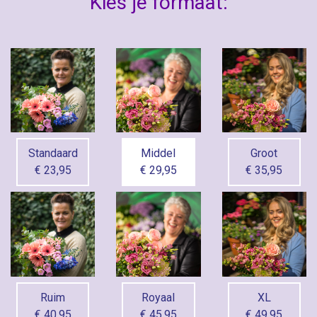
Kies je formaat:
Standaard
Middel
Groot
€ 23,95
€ 29,95
€ 35,95
Ruim
Royaal
XL
€ 40,95
€ 45,95
€ 49,95